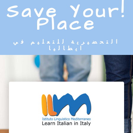
!Save Your
Place
التحضيرية للتعليم في
ايطاليا