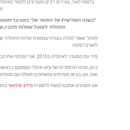
בדומה לאור, צעירים רבים מעוניינים ללמוד באיטלי
מס
"בשנה השלישית של התואר שלי באוניבריסטאת 
התחלתי לשאול שאלות ולהבין שה
לאחר שאור למדה בצורה עצמאית אודות התהליך של 
לאוניברסיטה.
מיד עם המעבר לאיטליה ב2015, אור הקימה את הבלוג צ'או איטלי בו היא שיתפה בתהליך שעברה ואת הידע שרכשה לטובת הסטודנטים העתידיים שמגיעים ללמוד באיטליה.
כיום, מרכז הלימודים של צ'או איטלי הממוקם בראשו
זאת, אנו בצ'או מקדמים ומשתפים פעולה עם סטודנט
אנו מזמינים אתכם לגשת ללשונית
מידע שימושי
בתפר