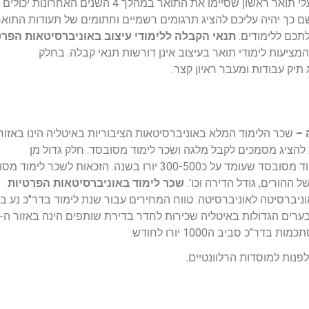
– בעלי תואר ראשון שסיימו את התואר במהלך 4 השנים האחרונות יכולים
 כך יהיה עליכם להציג תרגומים רשמיים וחתומים של תעודות התואר
לתכם ללימודים.
תנאי הקבלה ללימודי עיצוב באוניברסיטאות הפרט
ציעות לימודי תואר בעיצוב אינן דורשות תנאי קבלה. בחלק
יק עבודות ומעבר ראיון קצר.
 –
שכר הלימוד המלא באוניברסיטאות הציבוריות באיטליה הינו באזור
ש אפשרות להציג מסמכים לקבל מלגה ושכר לימוד מסובסד. חלק גדול מן
הסטודנטים הישראלים מקבלים מלגות או שכר לימוד מסובסד שעומד על כ300-500 יורו בשנה. הזכאות לשכר 
ההורים, גודל הדירה וכו'.
שכר לימוד באוניברסיטאות הפרטיות
ברסיטה לאוניברסיטה. טווח המחירים עבור שנת לימוד בדר"כ נע בי
בערים הגד
פנות למוסדות הרלוונטיים.