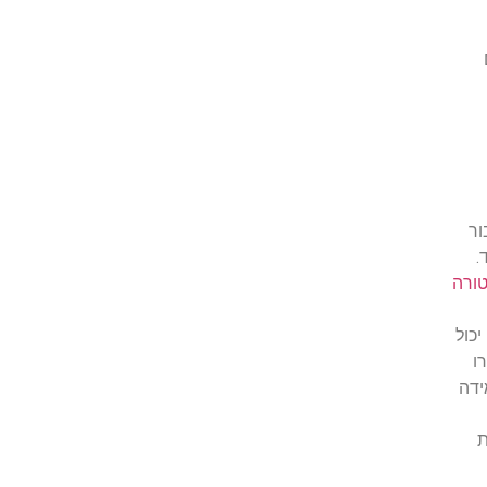
ור
.
טורה
יכול
ו
ידה
ת