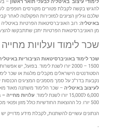
לימודי עיצוב באיטליה לבעלי תואר ראשון
להגיש בקשה לקבלת פטורים מקורסים חופפים. לשם
שלכם וגיליון הציונים למזכירות הפקולטה לאחר קב
באיטליה:
רוב האוניברסיטאות הפרטיות באיטליה המ
מן האוניברסיטאות הפרטיות יתכן שתתבקשו להציג ת
שכר לימוד ועלויות מחייה
שכר לימוד באוניברסיטאות הציבוריות באיטליה
1500 – 2000 יורו לשנת לימוד. בפועל, י
נקבעת בדר"כ על סמך מסמכים המציגים הכנסות של 
לעיצוב באיטליה
– שכר הלימוד משתנה מאוד מאוני
6,000 ל15,000 יורו לשנת לימוד.
עלויות מחייה –
500 יורו. כל ההוצאות החודשיות כולל מזון ופנאי מסתכמות בדר"כ סביב ה1000 יורו לחודש.
הנתונים עשויים להשתנות, לקבלת מידע מדוייק יש ל