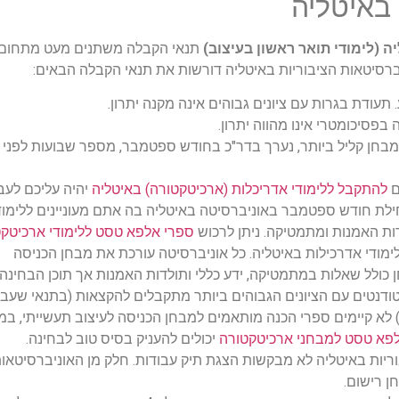
 באיטליה
 (לימודי תואר ראשון בעיצוב)
תנאי הקבלה משתנים מעט מתחום
ברסיטאות הציבוריות באיטליה דורשות את תנאי הקבלה הבאים:
תעודת בגרות עם ציונים גבוהים אינה מקנה יתרון.
ה בפסיכומטרי אינו מהווה יתרון.
 מבחן קליל ביותר, נערך בדר"כ בחודש ספטמבר, מספר שבועות לפני
ם
להתקבל ללימודי אדריכלות (ארכיטקטורה) באיטליה
יהיה עליכם לעב
לת חודש ספטמבר באוניברסיטה באיטליה בה אתם מעוניינים ללימוד
ות האמנות ומתמטיקה. ניתן לרכוש
ספרי אלפא טסט ללימודי ארכיטק
לימודי אדרכילות באיטליה. כל אוניברסיטה עורכת את מבחן הכניסה
 כולל שאלות במתמטיקה, ידע כללי ותולדות האמנות אך תוכן הבחינה 
טודנטים עם הציונים הגבוהים ביותר מתקבלים להקצאות (בתנאי שעבר
 לא קיימים ספרי הכנה מותאמים למבחן הכניסה לעיצוב תעשייתי, במ
פא טסט למבחני ארכיטקטורה
יכולים להעניק בסיס טוב לבחינה.
ריות באיטליה לא מבקשות הצגת תיק עבודות. חלק מן האוניברסיטאו
ן רישום.