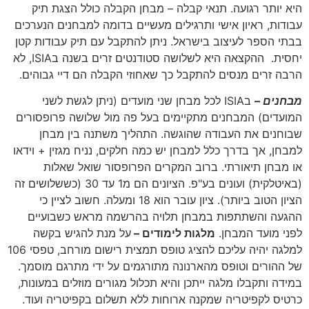
היא יותר רגועה. תנאי קבלה – מבחן הקבלה כולל הצגת תיק
עבודות, ראיון אישי ותרגילים מעשיים בדומה למבחנים הנערכים
בבתי הספר לעיצוב בישראל. ניתן להתקבל עם תיק עבודות קטן
יחסית. ההקצאה היא לשלושה סטודנטים זרים בשנה בISIA, לא
הרבה זרים מנסים להתקבל כך שאחוזי הקבלה הם דיי גבוהים.
מבחנים –
בISIA לכל מבחן שני מועדים (ניתן לגשת לשני
המועדים) המבחנים מתקיימים בעל פה מול שלושה פרופסורים
שבוחנים את העבודה שהוגשה. התהליך משתנה בין מבחן
למבחן, אך בדרך כלל למבחן יש כמה חלקים, נניח מגזין + וידאו
או מבחן תיאורתי. ברוב המקרים הפרופסור שואל שאלות
(באיטלקית) ועונים בע"פ. הציונים הם מ1 עד 30 (כששלושים זה
הציון הטוב ביותר). ציון עובר הוא 18 ומעלה. חשוב לציין כי
ההגעה והשתתפות במבחן תלויה בהרשמה מראש כשבועיים
לפני מועד המבחן.
מלגות לימודים –
על מנת להגיש בקשה
למלגה יהיה עליכם להציג טופס תמצית רישום מורחב, טפסי 106
של ההורים וטופס מהארנונה מתורגמים על ידי מתרגם מוסמך.
במידה ותקבלו מלגה ייתכן והיא תכלול מגורים מוזלים במעונות,
כרטיס לקפיטריה שמקנה ארוחות ללא תשלום בקפיטריה ועוד.