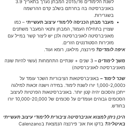
לשנת הלימודים 2015/16 המבחן נערך בתאריך 3.9
באוניברסיטה בה בחרתם בשלב קדם ההרשמה
בשגרירות.
מעבר מבחן הכניסה ללימודי עיצוב תעשייתי
– כמו
שצויין בתחילת העמוד, המבחן ותנאי המעבר משתנים
מאוניברסיטה לאוניברסיטה ולכן יש ליצור קשר במייל עם
מזכירות הסטודנטים הזרים.
איפה לומדים?
פירנצה, מילאנו, רומא ועוד.
משך לימודים –
3 שנים + שנתיים התחמחות (עשוי להיות שונה
מאוניברסיטה לאוניברסיטה)
שכר לימוד –
באוניברסיטאות הציבוריות השכר עומד על
כ1,000-2,000 יורו לשנת לימוד. במידה וישנה זכאות למילגה
ייתכן והסכום יהיה קטן יותר. באוניברסיטאות הפרטיות לעיצוב
הסכומים גבוהים ועומדים על סכומים של 10,000-20,000 יורו
בחודש.
היכן ניתן למצוא אוניברסיטה ציבורית ללימודי עיצוב תעשייתי
באיטליה?
בדקו את אונ' פירנצה הנמצאת בCalenzano