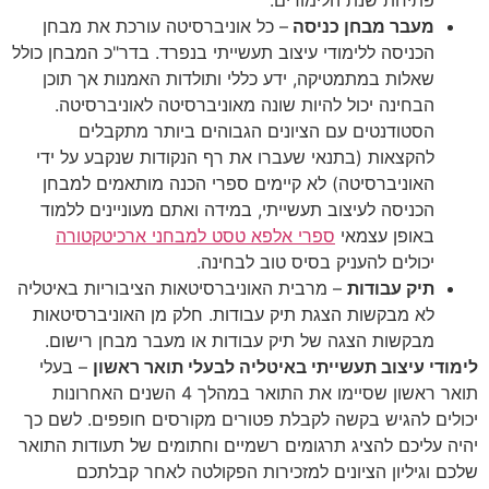
מעבר מבחן כניסה
– כל אוניברסיטה עורכת את מבחן
הכניסה ללימודי עיצוב תעשייתי בנפרד. בדר"כ המבחן כולל
שאלות במתמטיקה, ידע כללי ותולדות האמנות אך תוכן
הבחינה יכול להיות שונה מאוניברסיטה לאוניברסיטה.
הסטודנטים עם הציונים הגבוהים ביותר מתקבלים
להקצאות (בתנאי שעברו את רף הנקודות שנקבע על ידי
האוניברסיטה) לא קיימים ספרי הכנה מותאמים למבחן
הכניסה לעיצוב תעשייתי, במידה ואתם מעוניינים ללמוד
באופן עצמאי
ספרי אלפא טסט למבחני ארכיטקטורה
יכולים להעניק בסיס טוב לבחינה.
תיק עבודות
– מרבית האוניברסיטאות הציבוריות באיטליה
לא מבקשות הצגת תיק עבודות. חלק מן האוניברסיטאות
מבקשות הצגה של תיק עבודות או מעבר מבחן רישום.
לימודי עיצוב תעשייתי באיטליה לבעלי תואר ראשון
– בעלי
תואר ראשון שסיימו את התואר במהלך 4 השנים האחרונות
יכולים להגיש בקשה לקבלת פטורים מקורסים חופפים. לשם כך
יהיה עליכם להציג תרגומים רשמיים וחתומים של תעודות התואר
שלכם וגיליון הציונים למזכירות הפקולטה לאחר קבלתכם