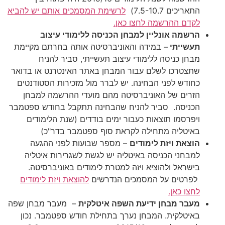
התאריכים 7.5-10.7)
לרשימת המסמכים אותם יש להביא
לקדם ההרשמה לחצו כאן.
הרשמה אונליין למבחן הכניסה ללימודי עיצוב
תעשייתי
– במידה והאוניברסיטה אותה בחרתם מקיימת
מבחן כניסה ללימודי עיצוב תעשייתי, סביר להניח
שתצטרכו לשלם עבור המבחן באתר האינטרנט או בדואר
כחודש לפני הבחינה. יש לברר מול מזכירות הסטודנטים
הזרים של האוניברסיטה מהם מועדי ההרשמה למבחן
הכניסה. סביר להניח שהבחינה תתקבל בחודש ספטמבר
ויפרסמו תוצאות כעבור ימים בודדים (שנת הלימודים
באיטליה מתחילה לקראת סוף ספטמבר בדר"כ)
הוצאת ויזת לימודים
– מספר שבועות לפני ההגעה
למבחני הכניסה באיטליה יש לגשת לשגרירות איטליה
בישראל ולהוציא ויזה למטרת לימודים באוניברסיטה.
לפרטים על המסמכים הנדרשים
להוצאת ויזת לימודים
לחצו כאן.
מעבר מבחן ידיעת השפה איטלקית
– מעבר מבחן שפה
באיטלקית. המבחן נערך בתחילת חודש ספטמבר. נכון