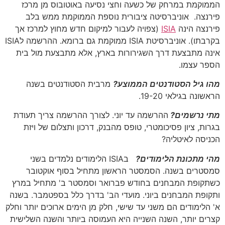
הממוקמת במרחק של כשעה וחצי נסיעה באוטובוס מן מרכז
פירנצה. אוניברסיטה ציבורית נוספת הממוקמת ממש בלב
פירנצה הינה
ISIA
(צפויה לעבור למיקום חדש מחוץ למרכז אך
בקרבתו). אוניברסיטת ISIA ממוקמת גם ברומא. ההרשמה לISIA
אינה מתבצעת דרך השגירורות בארץ, אלא מתבצעת מול בית
הספר עצמו.
מהו גיל הסטודנטים הממוצע?
מרבית הסטודנטים בשנה
הראשונה בגילאי 19-20.
מתי נרשמים?
ההרשמה עד יוני. לצורך ההרשמה צריך תעודת
בגרות, ציון פסיכומטרי, טופס מהבנק, דרכון ותצלום של ויזת
הכניסה לאיטליה?
מהי מתכונת הלימודים?
בISIA הלימודים נלמדים בשני
סמסטרים בשנה. הסמסטר הראשון מתחיל בסוף אוקטובר
כשתקופת המבחנים בחודש פברואר וסמסטר ב' מתחיל במרץ
ותקופת המבחנים ביוני. מועדי הב' בדרך כלל בספטמבר. בשנה
א' הלימודים הם משני עד שישי, חלק מן הימים ארוכים יותר וחלק
קצרים יותר, השנה השנייה היא העמוסה ביותר והשנה השלישית