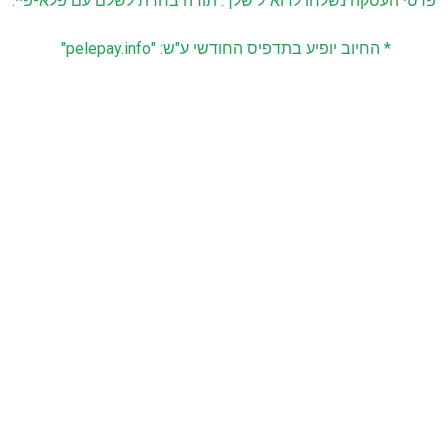
פרטי העסקה נשלחו לדוא"ל שלך. תודה בחרת לשלם עם פלא-פיי.
* החיוב יופיע בתדפיס החודשי ע"ש: "pelepay.info"