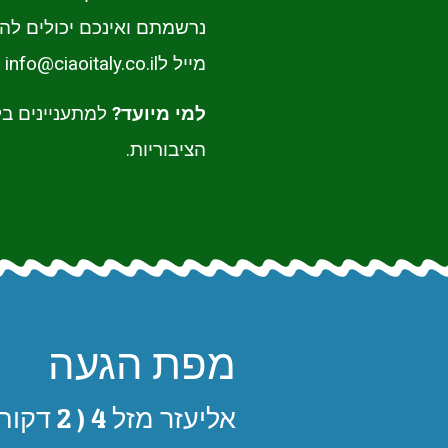
נרשמתם ואינכם יכולים לה
מייל לinfo@ciaoitaly.co.il , על מנת שאחרים יוכלו להשתתף בהרצאה.
למי מיועד?
למתעניינים בל
הציבוריות.
מפת הגעה
אליעזר מזל 4 ( 2 דקות הליכה מקניון הזהב).