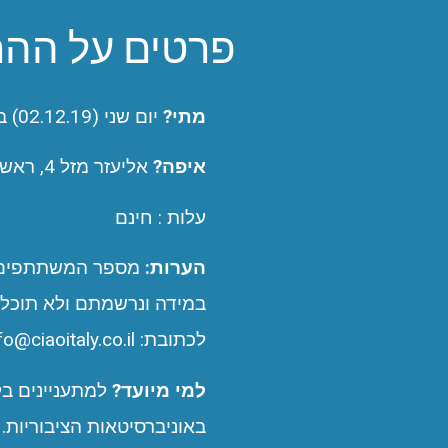
פרטים על הה
מתי?
יום שני (02.12.19) בשעה 19:00
איפה?
אליעזר מזל 4, ראשל"צ (ראו מפה בתחתית העמוד)
עלות : חינם
הערות:
במידה ונרשמתם ולא תוכלו 
לכתובת: info@ciaoitaly.co.il
למי מיועד?
למתעניינים בל
באוניברסיטאות הציבוריות.