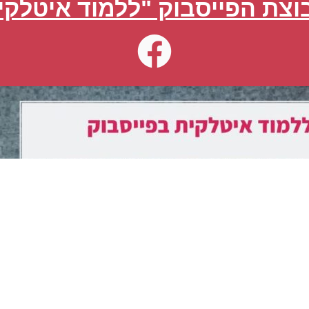
צת הפייסבוק "ללמוד איטלקי