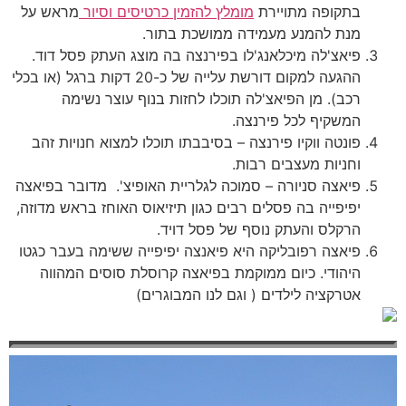
בתקופה מתויירת
מומלץ להזמין כרטיסים וסיור
מראש על
מנת להמנע מעמידה ממושכת בתור.
פיאצ'לה מיכלאנג'לו בפירנצה בה מוצג העתק פסל דוד.
ההגעה למקום דורשת עלייה של כ-20 דקות ברגל (או בכלי
רכב). מן הפיאצ'לה תוכלו לחזות בנוף עוצר נשימה
המשקיף לכל פירנצה.
פונטה ווקיו פירנצה – בסיבבתו תוכלו למצוא חנויות זהב
וחניות מעצבים רבות.
פיאצה סניורה – סמוכה לגלריית האופיצ'. מדובר בפיאצה
יפיפייה בה פסלים רבים כגון תיזיאוס האוחז בראש מדוזה,
הרקלס והעתק נוסף של פסל דויד.
פיאצה רפובליקה היא פיאנצה יפיפייה ששימה בעבר כגטו
היהודי. כיום ממוקמת בפיאצה קרוסלת סוסים המהווה
אטרקציה לילדים ( וגם לנו המבוגרים)