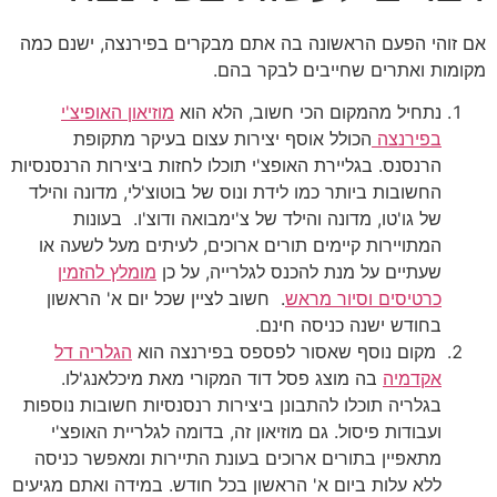
אם זוהי הפעם הראשונה בה אתם מבקרים בפירנצה, ישנם כמה
מקומות ואתרים שחייבים לבקר בהם.
נתחיל מהמקום הכי חשוב, הלא הוא
מוזיאון האופיצ'י
בפירנצה
הכולל אוסף יצירות עצום בעיקר מתקופת
הרנסנס. בגליירת האופצ'י תוכלו לחזות ביצירות הרנסנסיות
החשובות ביותר כמו לידת ונוס של בוטוצ'לי, מדונה והילד
של גו'טו, מדונה והילד של צ'ימבואה ודוצ'ו. בעונות
המתויירות קיימים תורים ארוכים, לעיתים מעל לשעה או
שעתיים על מנת להכנס לגלרייה, על כן
מומלץ להזמין
כרטיסים וסיור מראש
. חשוב לציין שכל יום א' הראשון
בחודש ישנה כניסה חינם.
מקום נוסף שאסור לפספס בפירנצה הוא
הגלריה דל
אקדמיה
בה מוצג פסל דוד המקורי מאת מיכלאנג'לו.
בגלריה תוכלו להתבונן ביצירות רנסנסיות חשובות נוספות
ועבודות פיסול. גם מוזיאון זה, בדומה לגלריית האופצ'י
מתאפיין בתורים ארוכים בעונת התיירות ומאפשר כניסה
ללא עלות ביום א' הראשון בכל חודש. במידה ואתם מגיעים