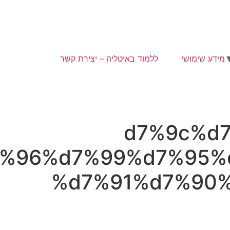
מידע שימושי
ללמוד באיטליה – יצירת קשר
%d7%9c%
%96%d7%99%d7%95%
%d7%91%d7%90