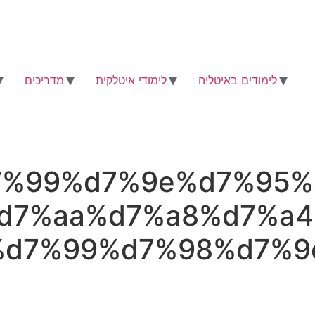
לימודים באיטליה
לימודי איטלקית
מדריכים
d7%99%d7%9e%d7%95%
d7%aa%d7%a8%d7%a4
%d7%99%d7%98%d7%9