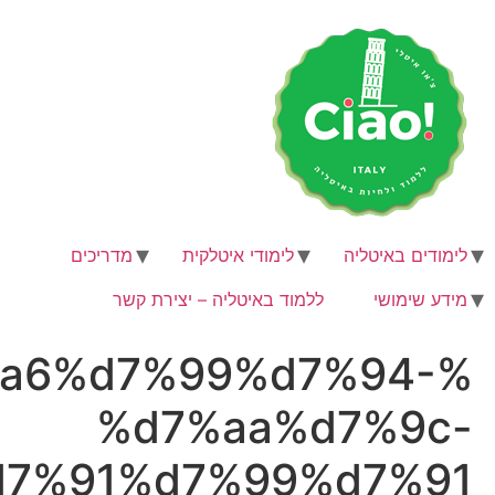
%d7%95%d7%a0%d7%a
%d7%90%d7