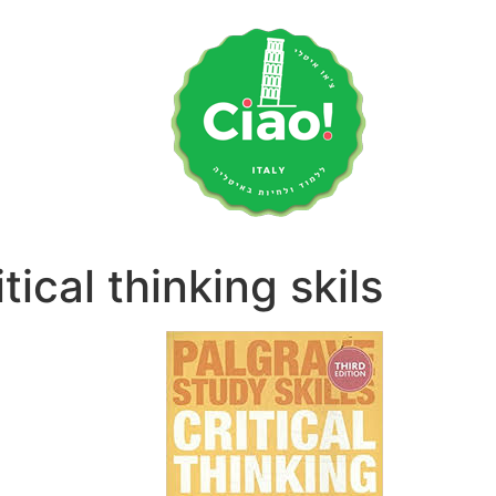
לג
תוכן
itical thinking skils