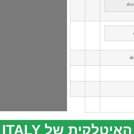
dic
d
יטלקית של CIAO ITALY