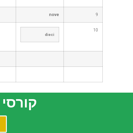
nove
9
10
dieci
קורסי הא