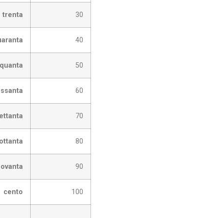
trenta
30
uaranta
40
nquanta
50
ssanta
60
ettanta
70
ottanta
80
ovanta
90
cento
100