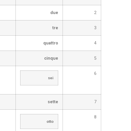
due
2
tre
3
quattro
4
cinque
5
6
sei
sette
7
8
otto