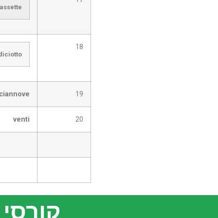
iassette
18
diciotto
iciannove
19
venti
20
קורסי הא