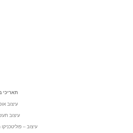
תאריכי ב
עיצוב אופנה IUAV ונציה – ס
עיצוב תעשייתי IUAV ונציה –
עיצוב – פוליטכניקו 