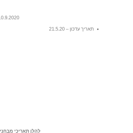
10.9.2020 – רפואה באנגלית (מבחן AT
תאריך עדכון – 21.5.20
להלן תאריכי מבחני הכ